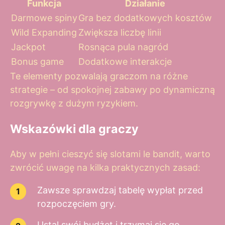
Funkcja
Działanie
Darmowe spiny
Gra bez dodatkowych kosztów
Wild Expanding
Zwiększa liczbę linii
Jackpot
Rosnąca pula nagród
Bonus game
Dodatkowe interakcje
Te elementy pozwalają graczom na różne
strategie – od spokojnej zabawy po dynamiczną
rozgrywkę z dużym ryzykiem.
Wskazówki dla graczy
Aby w pełni cieszyć się slotami le bandit, warto
zwrócić uwagę na kilka praktycznych zasad:
Zawsze sprawdzaj tabelę wypłat przed
rozpoczęciem gry.
Ustal swój budżet i trzymaj się go.