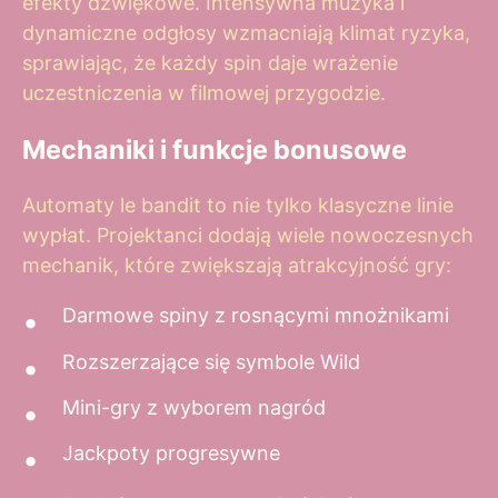
efekty dźwiękowe. Intensywna muzyka i
dynamiczne odgłosy wzmacniają klimat ryzyka,
sprawiając, że każdy spin daje wrażenie
uczestniczenia w filmowej przygodzie.
Mechaniki i funkcje bonusowe
Automaty le bandit to nie tylko klasyczne linie
wypłat. Projektanci dodają wiele nowoczesnych
mechanik, które zwiększają atrakcyjność gry:
Darmowe spiny z rosnącymi mnożnikami
Rozszerzające się symbole Wild
Mini-gry z wyborem nagród
Jackpoty progresywne