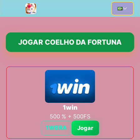
JOGAR COELHO DA FORTUNA
1win
500 % + 500FS
1WBRA
Jogar